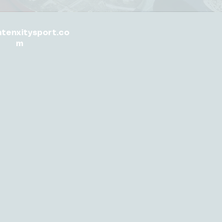
ntenxitysport.co
m